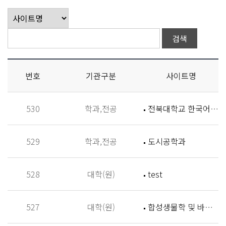
번호
기관구분
사이트명
530
학과,전공
전북대학교 한국어학과
529
학과,전공
도시공학과
528
대학(원)
test
527
대학(원)
합성생물학 및 바이오신소재개발 연구실 (Synthetic Biology and Biomaterials Lab,SBBL)