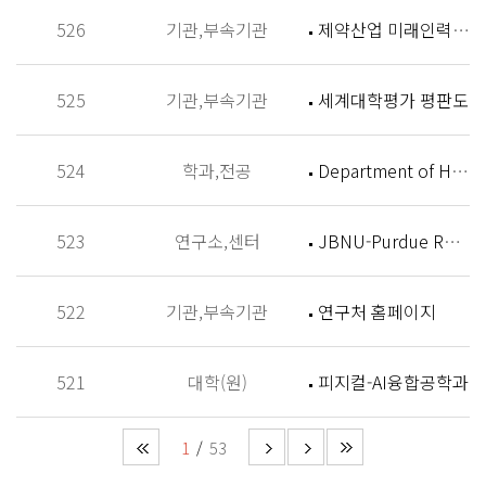
526
기관,부속기관
제약산업 미래인력 양성센터 홈페이지
525
기관,부속기관
세계대학평가 평판도
524
학과,전공
Department of History
523
연구소,센터
JBNU-Purdue Research Institute (JPRI)
522
기관,부속기관
연구처 홈페이지
521
대학(원)
피지컬-AI융합공학과
1
53